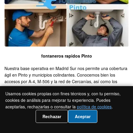
fontaneros rapidos Pinto
Nuestra base operativa en Madrid Sur nos permite una cobertura
ágil en Pinto y municipios colindantes. Conocemos bien los
accesos por A-4, M-506 y la red de Cercanías, así como los
horarios de mayor tráfico en entradas a zonas como Parque
Usamos cookies propias con fines técnicos y, con tu permiso,
Europa y Valparaíso. Esta logística se traduce en tiempos de
cookies de análisis para mejorar tu experiencia. Puedes
respuesta realistas, especialmente en campañas de frío.
aceptarlas, rechazarlas o consultar la
política de cookies
.
Además, trabajamos coordinados con proveedores locales para
disponibilidad rápida de repuestos y calderas en promoción.
📲 Llámanos 919 93 32 84
Rechazar
Aceptar
Atendemos viviendas particulares, comunidades de propietarios,
locales y pequeñas industrias, con protocolos diferenciados