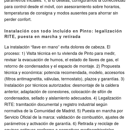
parámetros iniciales. Y, si lo deseas, configuramos la conectividad
para control desde el móvil, con asesoramiento sobre horarios,
temperaturas de consigna y modos ausentes para ahorrar sin
perder confort.
Instalación con todo incluido en Pinto: legalización
RITE, puesta en marcha y retirada
La instalación “llave en mano” evita dolores de cabeza. El
proceso: 1) Visita técnica en tu vivienda de Pinto para medir,
revisar la evacuación de humos, el estado de llaves de gas, el
retorno de condensados y el espacio de montaje. 2) Propuesta
técnica y económica: potencia recomendada, modelo, accesorios
(filtros antimagnetita, válvulas, termostato), plazos y garantías. 3)
Instalación por técnicos autorizados: desmontaje de la caldera
anterior, adaptación de conexiones, colocación de sifón de
condensados, sellado y aislamiento adecuados. 4) Legalización
RITE: tramitación documental y registro industrial según
normativa de la Comunidad de Madrid. 5) Puesta en marcha por
Servicio Oficial de la marca: validación de combustión, ajustes de
parámetros y activación de garantía. 6) Retirada y reciclaje de
equipos antiguos conforme a normativas medioambientales.