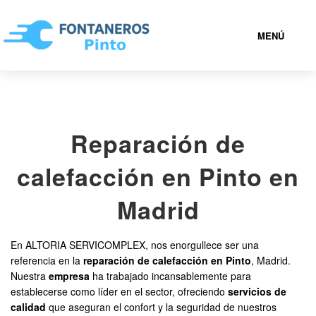
MENÚ
PINTO
Reparación de
919 93 32 84
calefacción en Pinto en
FONTANEROS PINTO BARATOS
Madrid
SERVICIOS
En ALTORIA SERVICOMPLEX, nos enorgullece ser una
referencia en la
reparación de calefacción en Pinto
, Madrid.
CONTACTAR
Nuestra
empresa
ha trabajado incansablemente para
establecerse como líder en el sector, ofreciendo
servicios de
calidad
que aseguran el confort y la seguridad de nuestros