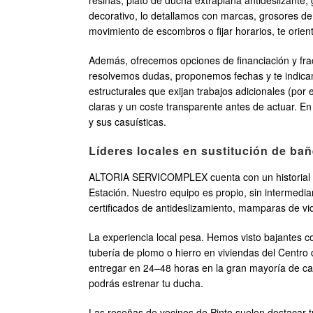
resinas, plato de ducha extraplana antideslizante,
decorativo, lo detallamos con marcas, grosores d
movimiento de escombros o fijar horarios, te orien
Además, ofrecemos opciones de financiación y fracc
resolvemos dudas, proponemos fechas y te indicamo
estructurales que exijan trabajos adicionales (por
claras y un coste transparente antes de actuar. En 
y sus casuísticas.
Líderes locales en sustitución de ba
ALTORIA SERVICOMPLEX cuenta con un historial só
Estación. Nuestro equipo es propio, sin intermedia
certificados de antideslizamiento, mamparas de vid
La experiencia local pesa. Hemos visto bajantes co
tubería de plomo o hierro en viviendas del Centro q
entregar en 24–48 horas en la gran mayoría de c
podrás estrenar tu ducha.
Las reseñas de vecinos de Pinto suelen destacar t