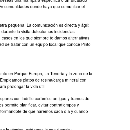
Si deseas una mampara específica o un alicatado
d. En comunidades donde haya que comunicar el
letra pequeña. La comunicación es directa y ágil:
durante la visita detectemos incidencias
), casos en los que siempre te damos alternativas
dad de tratar con un equipo local que conoce Pinto
nte en Parque Europa, La Tenería y la zona de la
s. Empleamos platos de resina/carga mineral con
a prolongar la vida útil.
ispares con ladrillo cerámico antiguo y tramos de
s permite planificar, evitar contratiempos y
informándote de qué haremos cada día y cuándo
de la técnica, cuidamos la convivencia: