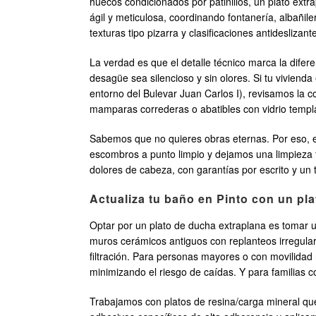
huecos condicionados por patinillos, un plato ex
ágil y meticulosa, coordinando fontanería, albañil
texturas tipo pizarra y clasificaciones antideslizan
La verdad es que el detalle técnico marca la dife
desagüe sea silencioso y sin olores. Si tu viviend
entorno del Bulevar Juan Carlos I), revisamos la 
mamparas correderas o abatibles con vidrio templado
Sabemos que no quieres obras eternas. Por eso, e
escombros a punto limpio y dejamos una limpieza fi
dolores de cabeza, con garantías por escrito y un t
Actualiza tu baño en Pinto con un pl
Optar por un plato de ducha extraplana es tomar 
muros cerámicos antiguos con replanteos irregular
filtración. Para personas mayores o con movilidad 
minimizando el riesgo de caídas. Y para familias 
Trabajamos con platos de resina/carga mineral que 