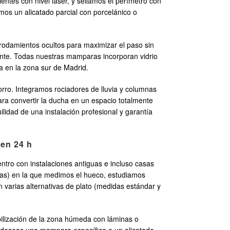
entes con nivel láser, y sellamos el perímetro con
amos un alicatado parcial con porcelánico o
odamientos ocultos para maximizar el paso sin
ante. Todas nuestras mamparas incorporan vidrio
ua en la zona sur de Madrid.
rro. Integramos rociadores de lluvia y columnas
ara convertir la ducha en un espacio totalmente
idad de una instalación profesional y garantía
 en 24 h
ntro con instalaciones antiguas e incluso casas
ifas) en la que medimos el hueco, estudiamos
 varias alternativas de plato (medidas estándar y
abilización de la zona húmeda con láminas o