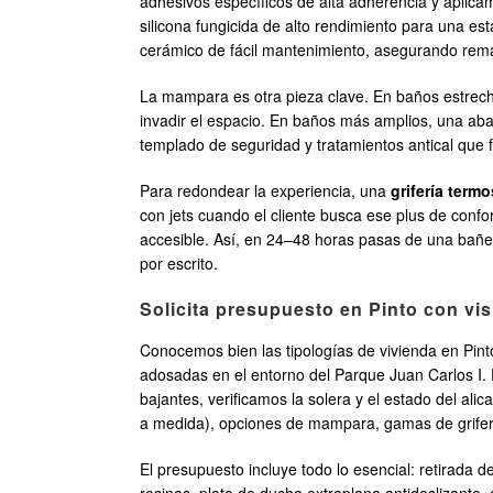
adhesivos específicos de alta adherencia y aplicam
silicona fungicida de alto rendimiento para una es
cerámico de fácil mantenimiento, asegurando rema
La mampara es otra pieza clave. En baños estrech
invadir el espacio. En baños más amplios, una ab
templado de seguridad y tratamientos antical que fa
Para redondear la experiencia, una
grifería termo
con jets cuando el cliente busca ese plus de confo
accesible. Así, en 24–48 horas pasas de una bañer
por escrito.
Solicita presupuesto en Pinto con vis
Conocemos bien las tipologías de vivienda en Pint
adosadas en el entorno del Parque Juan Carlos I. 
bajantes, verificamos la solera y el estado del al
a medida), opciones de mampara, gamas de griferí
El presupuesto incluye todo lo esencial: retirada 