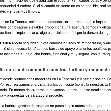
os imprimaciones que estabilizan el soporte. Verificamos cotas y pendi
tanqueidad duradera. Si el alicatado existente no es compatible, realiz
tes y encuentros limpios.
os de La Tenería, solemos recomendar correderas de doble hoja con r
atible con bisagras elevables proporciona una apertura cómoda y eleg
cilitan la limpieza diaria, algo especialmente útil por la dureza del ag
stática
aporta seguridad (evita cambios bruscos de temperatura) y aho
rt. Y, si es necesario, añadimos barras de apoyo o asientos abatibles p
a incómoda a una ducha bonita, funcional y muy segura, con la tranquil
ita con coste (consulta nuestras tarifas) y respuesta
o: desde promociones modernas en La Tenería I y II hasta pisos del Ce
Por eso realizamos una visita técnica con coste (consulta nuestras tar
icatado. En menos de 24 horas te enviamos un presupuesto detallado con
a y propuestas de alicatado si procede.
de la bañera, gestión de residuos en punto limpio autorizado, imperme