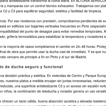
traplana antideslizante transforma la rutina diaria. En ALTORIA SERVI
ería y mamparas con un control técnico exhaustivo. Trabajamos con plat
tes C2 y C3 para equilibrar seguridad, estética y facilidad de limpieza.
rencia. Por eso nivelamos con precisión, comprobamos pendientes de ev
a está en edificios con bajantes verticales frecuentes en Pinto (especi
compatibilidad del punto de desagüe para evitar remedios temporales.
, grifería termostática para estabilizar la temperatura y rociadores ef
n la mayoría de casos completamos el cambio en 24–48 horas. Protegem
nal de obra que permite usar la ducha casi de inmediato. Y es que nue
rato cercano de principio a fin en Pinto y el sur de Madrid.
ato de ducha seguro y funcional
una decisión práctica y estética. En viviendas de Centro y Parque Eu
es, nuestros platos a medida encajan sin juntas innecesarias, reducien
reducida, una superficie antideslizante C3 y un acceso sin escalón evita
con niños, la combinación de teleducha y rociador genera un uso versá
ofrecen un tacto cálido, buena absorción acústica y elevada resistenci