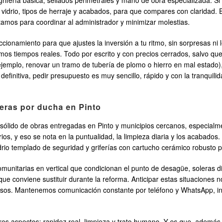
 grifería básica, sellados perimetrales y mano de obra especializada. 
e vidrio, tipos de herraje y acabados, para que compares con clarida
tamos para coordinar al administrador y minimizar molestias.
ionamiento para que ajustes la inversión a tu ritmo, sin sorpresas ni 
s tiempos reales. Todo por escrito y con precios cerrados, salvo que 
 ejemplo, renovar un tramo de tubería de plomo o hierro en mal estado
definitiva, pedir presupuesto es muy sencillo, rápido y con la tranquili
ñeras por ducha en Pinto
lido de obras entregadas en Pinto y municipios cercanos, especialme
rios, y eso se nota en la puntualidad, la limpieza diaria y los acabado
rio templado de seguridad y griferías con cartucho cerámico robusto par
munitarias en vertical que condicionan el punto de desagüe, soleras d
ue conviene sustituir durante la reforma. Anticipar estas situaciones no
asos. Mantenemos comunicación constante por teléfono y WhatsApp, 
res aspectos: rapidez real, limpieza y trato humano. Y es que, además 